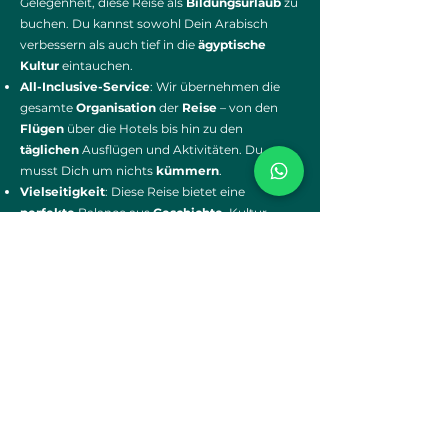
Gelegenheit, diese Reise als
Bildungsurlaub
zu
buchen. Du kannst sowohl Dein Arabisch
verbessern als auch tief in die
ägyptische
Kultur
eintauchen.
All-Inclusive-Service
: Wir übernehmen die
gesamte
Organisation
der
Reise
– von den
Flügen
über die Hotels bis hin zu den
täglichen
Ausflügen und Aktivitäten. Du
musst Dich um nichts
kümmern
.
Vielseitigkeit
: Diese Reise bietet eine
perfekte
Balance aus
Geschichte
, Kultur,
Architektur
und kulinarischen Erlebnissen –
und ist sowohl für Sprachbegeisterte als auch
für Kulturinteressierte geeignet.