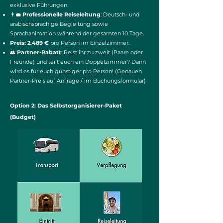
exklusive Führungen.
👨‍💼
Professionelle Reiseleitung
: Deutsch- und
arabischsprachige Begleitung sowie
Sprachanimation während der gesamten 10 Tage.
Preis: 2.489 €
pro Person im Einzelzimmer.
👥
Partner-Rabatt
: Reist ihr zu zweit (Paare oder
Freunde) und teilt euch ein Doppelzimmer? Dann
wird es für euch günstiger pro Person! (Genauen
Partner-Preis auf Anfrage / im Buchungsformular)
Option 2: Das Selbstorganisierer-Paket
(Budget)