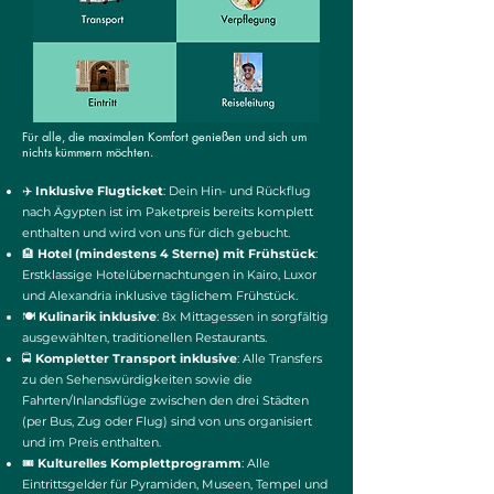
Für alle, die maximalen Komfort genießen und sich um
nichts kümmern möchten.
✈️
Inklusive Flugticket
:
Dein Hin- und Rückflug
nach Ägypten ist im Paketpreis bereits komplett
enthalten und wird von uns für dich gebucht.
🏨
Hotel (mindestens 4 Sterne) mit Frühstück
:
Erstklassige Hotelübernachtungen in Kairo, Luxor
und Alexandria inklusive täglichem Frühstück.
🍽️
Kulinarik inklusive
: 8x Mittagessen in sorgfältig
ausgewählten, traditionellen Restaurants.
🚍
Kompletter Transport inklusive
: Alle Transfers
zu den Sehenswürdigkeiten sowie die
Fahrten/Inlandsflüge zwischen den drei Städten
(per Bus, Zug oder Flug) sind von uns organisiert
und im Preis enthalten.
🎟️
Kulturelles Komplettprogramm
: Alle
Eintrittsgelder für Pyramiden, Museen, Tempel und