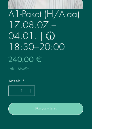
A1-Paket (H/Alaa)
17.08.07.–
04.01. | 🕡
18:30–20:00
Preis
240,00 €
inkl. MwSt.
Anzahl
*
Bezahlen