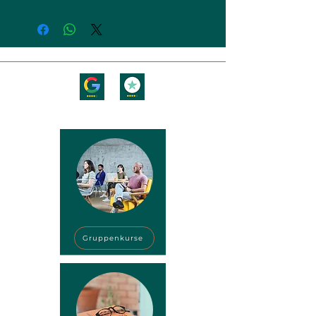
Schau dir an, was unsere Schüler und
Reisenden über uns sagen!
Gruppenkurse