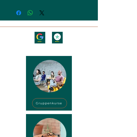
Schau dir an, was unsere Schüler und
Reisenden über uns sagen!
Gruppenkurse