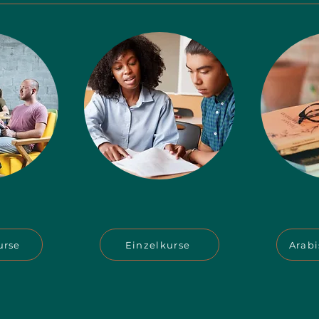
urse
Einzelkurse
Arab