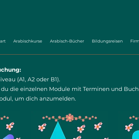
art
Arabischkurse
Arabisch-Bücher
Bildungsreisen
Fir
buchung:
veau (A1, A2 oder B1).
st du die einzelnen Module mit Terminen und Buc
Modul, um dich anzumelden.