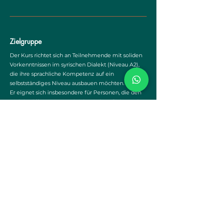
Zielgruppe
Der Kurs richtet sich an Teilnehmende mit soliden
Vorkenntnissen im syrischen Dialekt (Niveau A2),
die ihre sprachliche Kompetenz auf ein
selbstständiges Niveau ausbauen möchten.
Er eignet sich insbesondere für Personen, die den
Dialekt differenziert und sicher in beruflichen oder
institutionellen Kontexten einsetzen möchten, z. B.
in Bildung, Sozialarbeit, Journalismus,
internationalen Projekten oder interkulturellen
Arbeitsfeldern.
Zur Anmeldung