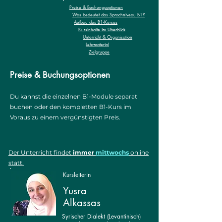
Preise & Buchungsoptionen
Was bedeutet das Sprachniveau B1?
Aufbau des B1-Kurses
Kursinhalte im Überblick
Unterricht & Organisation
Lehrmaterial
Zielgruppe
Preise & Buchungsoptionen
Du kannst die einzelnen B1-Module separat
buchen oder den kompletten B1-Kurs im
Voraus zu einem vergünstigten Preis.
​Der Unterricht findet
immer
mittwochs
online
statt.
Kursleiterin
Yusra
Alkassas
Syrischer Dialekt (Levantinisch)