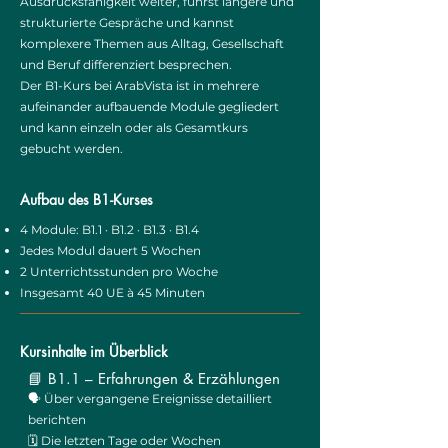
Ausdrucksfähigkeit weiter, führst längere und
strukturierte Gespräche und kannst
komplexere Themen aus Alltag, Gesellschaft
und Beruf differenziert besprechen.
Der B1-Kurs bei ArabVista ist in mehrere
aufeinander aufbauende Module gegliedert
und kann einzeln oder als Gesamtkurs
gebucht werden.
Aufbau des B1-Kurses
4 Module: B1.1 · B1.2 · B1.3 · B1.4
Jedes Modul dauert 5 Wochen
2 Unterrichtsstunden pro Woche
Insgesamt 40 UE à 45 Minuten
Kursinhalte im Überblick
📘 B1.1 – Erfahrungen & Erzählungen
🗣️ Über vergangene Ereignisse detailliert
berichten
🗓️ Die letzten Tage oder Wochen