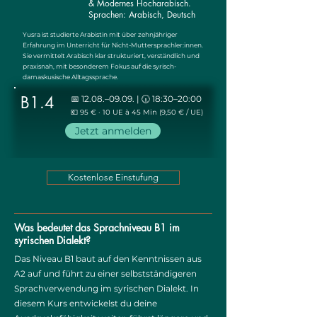
& Modernes Hocharabisch.
Sprachen: Arabisch, Deutsch
Yusra ist studierte Arabistin mit über zehnjähriger
Erfahrung im Unterricht für Nicht-Muttersprachler:innen.
Sie vermittelt Arabisch klar strukturiert, verständlich und
praxisnah, mit besonderem Fokus auf die syrisch-
damaskusische Alltagssprache.
B1.4
📅 12.08.–09.09. | 🕡 18:30–20:00
💶 95 € · 10 UE à 45 Min (9,50 € / UE)
Jetzt anmelden
Kostenlose Einstufung
Was bedeutet das Sprachniveau B1 im
syrischen Dialekt?
Das Niveau B1 baut auf den Kenntnissen aus
A2 auf und führt zu einer selbstständigeren
Sprachverwendung im syrischen Dialekt. In
diesem Kurs entwickelst du deine