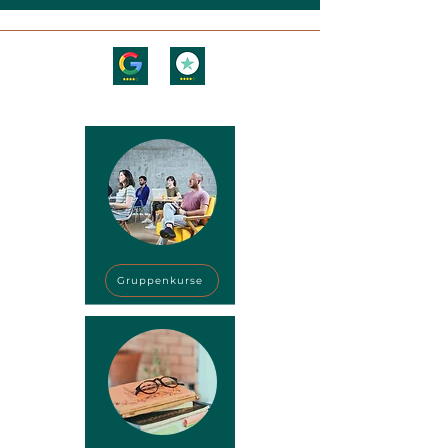
Schau dir an, was unsere Schüler und
Reisenden über uns sagen!
Gruppenkurse